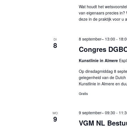
r
e
Wat houdt het wetsvoorste
Z
d
r
van eigenaars precies in?
o
i
deze in de praktijk voor u
e
e
n
e
k
.
n
8 september– 13:00
-
18:
DI
Z
8
e
d
Congres DGB
o
n
a
e
Kunstlinie in Almere
Espl
t
e
k
u
n
Op dinsdagmiddag 8 septem
v
gelegenheid van de Dutch 
m
w
Kunstlinie in Almere en du
o
.
e
o
Gratis
e
r
r
E
9 september– 09:30
-
11:
WO
g
9
v
VGM NL Bestu
e
e