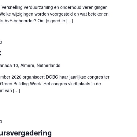
l Versnelling verduurzaming en onderhoud verenigingen
 Welke wijzigingen worden voorgesteld en wat betekenen
 als VvE-beheerder? Om je goed te […]
00
C
anada 10, Almere, Netherlands
ber 2026 organiseert DGBC haar jaarlijkse congres ter
Green Building Week. Het congres vindt plaats in de
urt van […]
30
ursvergadering