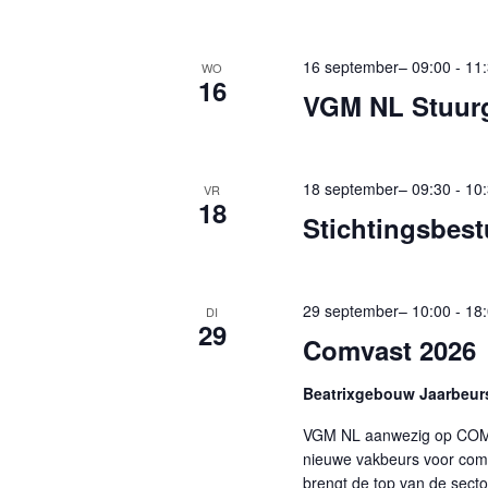
n
v
e
e
16 september– 09:00
-
11
WO
16
m
n
VGM NL Stuur
e
n
n
a
t
18 september– 09:30
-
10
VR
v
18
e
Stichtingsbes
i
n
g
m
a
e
29 september– 10:00
-
18
DI
29
t
t
Comvast 2026
k
i
Beatrixgebouw Jaarbeur
e
e
VGM NL aanwezig op COMV
y
nieuwe vakbeurs voor com
w
brengt de top van de secto