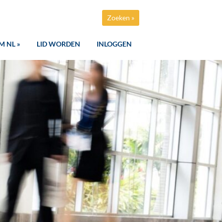
Zoeken »
M NL »
LID WORDEN
INLOGGEN