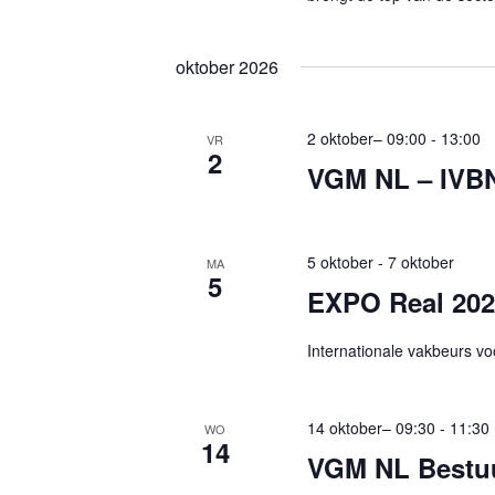
o
r
oktober 2026
d
.
2 oktober– 09:00
-
13:00
VR
2
VGM NL – IVB
5 oktober
-
7 oktober
MA
5
EXPO Real 20
Internationale vakbeurs vo
14 oktober– 09:30
-
11:30
WO
14
VGM NL Bestu