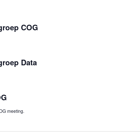
groep COG
groep Data
OG
 COG meeting.