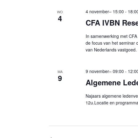
4 november– 15:00
-
18:0
WO
4
CFA IVBN Res
In samenwerking met CFA or
de focus van het seminar o
van Nederlands vastgoed. 
9 november– 09:00
-
12:0
MA
9
Algemene Led
Najaars algemene ledenver
12u.Locatie en programm