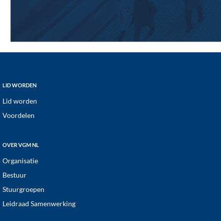
Footer
LID WORDEN
Lid worden
Voordelen
OVER VGM NL
Organisatie
Bestuur
Stuurgroepen
Leidraad Samenwerking