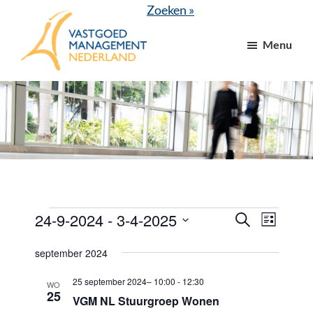
Door
Spring
Zoeken »
naar
naar
Menu
de
de
hoofd
voettekst
VGM
dé
inhoud
NL
branchevereniging
voor
vastgoed-
en
VvE
managers
Evenementen
24-9-2024
 - 
3-4-2025
E
E
Z
L
o
v
v
i
S
e
j
september 2024
e
k
e
e
s
e
n
t
l
25 september 2024– 10:00
-
12:30
n
n
WO
25
e
VGM NL Stuurgroep Wonen
e
e