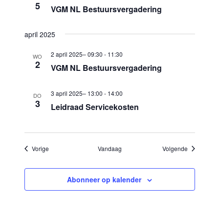
5
VGM NL Bestuursvergadering
a
t
april 2025
i
2 april 2025– 09:30
-
11:30
WO
e
2
VGM NL Bestuursvergadering
3 april 2025– 13:00
-
14:00
DO
3
Leidraad Servicekosten
Evenementen
Evenement
Vorige
Vandaag
Volgende
Abonneer op kalender