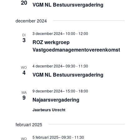
i
20
VGM NL Bestuursvergadering
w
g
e
a
december 2024
e
t
3 december 2024– 10:00
-
12:00
DI
i
r
3
ROZ werkgroep
e
g
Vastgoedmanagementovereenkomst
e
4 december 2024– 09:30
-
11:30
v
WO
4
VGM NL Bestuursvergadering
e
n
9 december 2024– 15:00
-
18:00
MA
9
n
Najaarsvergadering
a
Jaarbeurs Utrecht
v
februari 2025
i
g
5 februari 2025– 09:30
-
11:30
WO