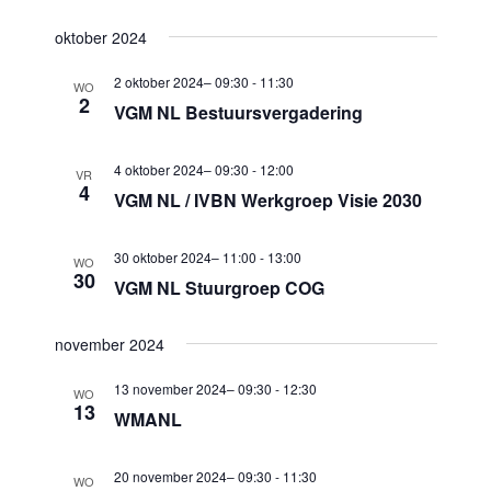
m
c
m
e
oktober 2024
t
e
n
e
2 oktober 2024– 09:30
-
11:30
WO
n
t
2
e
VGM NL Bestuursvergadering
w
t
r
e
e
e
4 oktober 2024– 09:30
-
12:00
VR
e
4
VGM NL / IVBN Werkgroep Visie 2030
n
e
r
Z
n
g
30 oktober 2024– 11:00
-
13:00
WO
d
o
30
a
VGM NL Stuurgroep COG
a
e
v
t
k
e
november 2024
u
n
e
13 november 2024– 09:30
-
12:30
m
WO
n
13
n
WMANL
.
a
e
v
20 november 2024– 09:30
-
11:30
n
WO