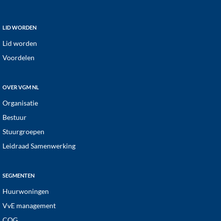
a
t
Footer
LID WORDEN
i
Lid worden
e
Voordelen
OVER VGM NL
Organisatie
Bestuur
Stuurgroepen
Leidraad Samenwerking
SEGMENTEN
Huurwoningen
VvE management
COG