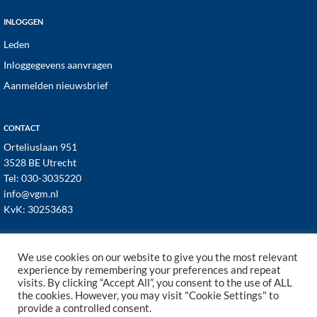
INLOGGEN
Leden
Inloggegevens aanvragen
Aanmelden nieuwsbrief
CONTACT
Orteliuslaan 951
3528 BE Utrecht
Tel:
030-3035220
info@vgm.nl
KvK: 30253683
We use cookies on our website to give you the most relevant
experience by remembering your preferences and repeat
visits. By clicking “Accept All”, you consent to the use of ALL
© 1998–2026 · VGM NL dé branchevereniging voor
the cookies. However, you may visit "Cookie Settings" to
vastgoed- en VvE managers ·
Cookies
·
Privacy
provide a controlled consent.