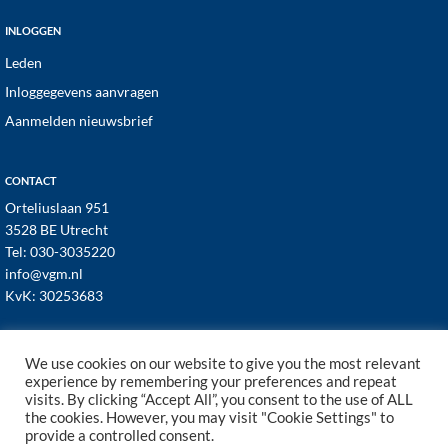
INLOGGEN
Leden
Inloggegevens aanvragen
Aanmelden nieuwsbrief
CONTACT
Orteliuslaan 951
3528 BE Utrecht
Tel:
030-3035220
info@vgm.nl
KvK: 30253683
We use cookies on our website to give you the most relevant
experience by remembering your preferences and repeat
visits. By clicking “Accept All”, you consent to the use of ALL
© 1998–2026 · VGM NL dé branchevereniging voor
the cookies. However, you may visit "Cookie Settings" to
vastgoed- en VvE managers ·
Cookies
·
Privacy
provide a controlled consent.