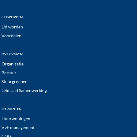
a
t
Footer
LID WORDEN
i
Lid worden
e
Voordelen
OVER VGM NL
Organisatie
Bestuur
Stuurgroepen
Leidraad Samenwerking
SEGMENTEN
Huurwoningen
VvE management
COG