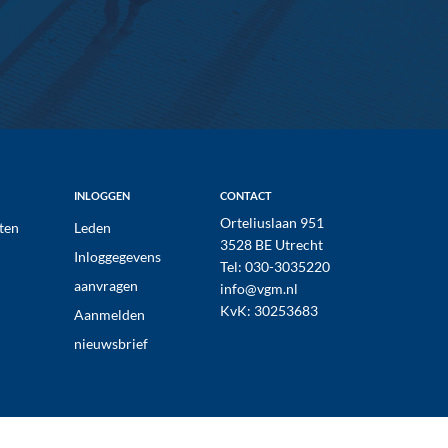
INLOGGEN
CONTACT
Orteliuslaan 951
ten
Leden
3528 BE Utrecht
Inloggegevens
Tel:
030-3035220
aanvragen
info@vgm.nl
KvK: 30253683
Aanmelden
nieuwsbrief