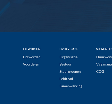
Footer
LID WORDEN
OVER VGM NL
SEGMENTE
Lid worden
Organisatie
Huurwoni
Voordelen
Bestuur
VvE mana
Stuurgroepen
COG
Leidraad
Samenwerking