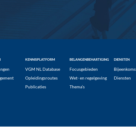
N
KENNISPLATFORM
BELANGENBEHARTIGING
DIENSTEN
ngen
VGM NL Database
Focusgebieden
Bijeenkoms
gement
Opleidingsroutes
Wet- en regelgeving
Diensten
Publicaties
Thema’s