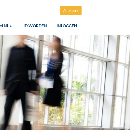
Zoeken »
M NL »
LID WORDEN
INLOGGEN