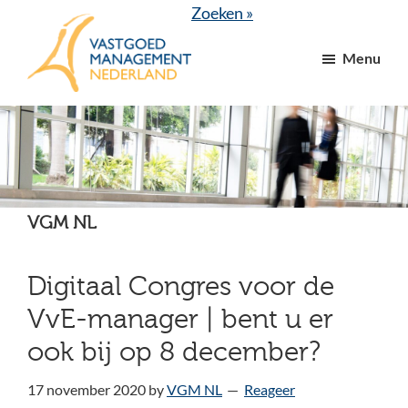
Door
Spring
Zoeken »
naar
naar
Menu
de
de
hoofd
voettekst
VGM
dé
inhoud
NL
branchevereniging
voor
vastgoed-
en
VGM NL
VvE
managers
Digitaal Congres voor de
VvE-manager | bent u er
ook bij op 8 december?
17 november 2020
by
VGM NL
Reageer