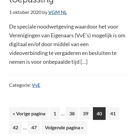
1 oktober 2020
by
VGM NL
De speciale noodwetgeving waardoor het voor
Verenigingen van Eigenaars (VvE’s) mogelijk is om
digitaal en/of door middel van een
videoverbinding te vergaderen en besluiten te
nemen is voor onbepaalde tijd […]
Categorie:
VvE
Interim
…
Ga
Pagina
Pagina
Pagina
Pagina
Pagina
«
Vorige pagina
1
38
39
40
41
pagina's
naar
Interim
…
Pagina
Pagina
Ga
42
47
Volgende pagina »
zijn
pagina's
naar