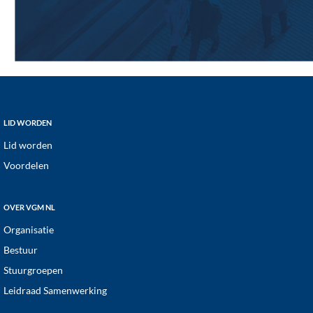
Footer
LID WORDEN
Lid worden
Voordelen
OVER VGM NL
Organisatie
Bestuur
Stuurgroepen
Leidraad Samenwerking