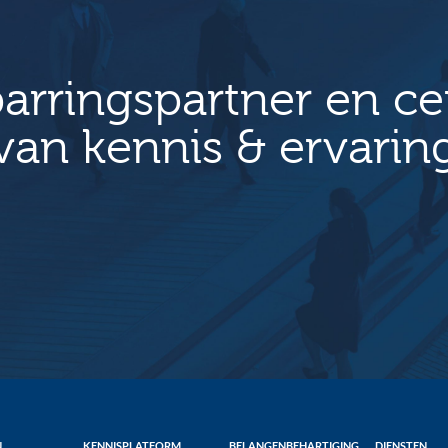
arringspartner en c
van kennis & ervarin
N
KENNISPLATFORM
BELANGENBEHARTIGING
DIENSTEN