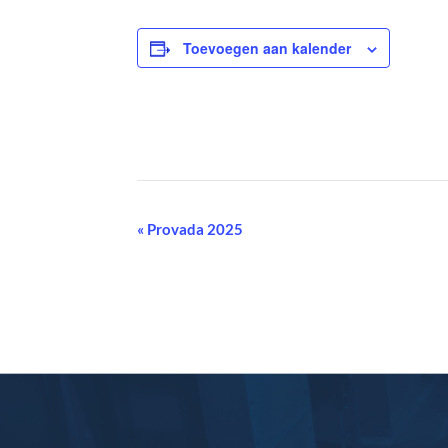
Toevoegen aan kalender
E
«
Provada 2025
v
e
n
e
m
e
n