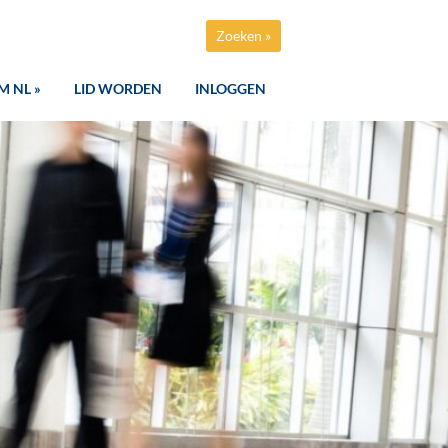
Zoeken »
M NL »
LID WORDEN
INLOGGEN