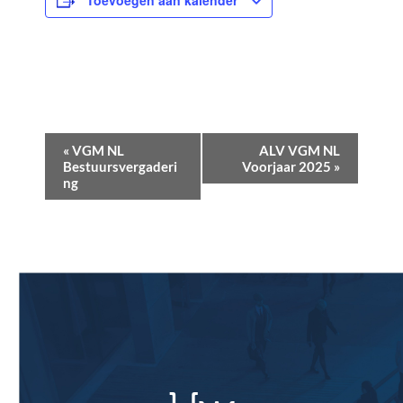
Toevoegen aan kalender
E
«
VGM NL
ALV VGM NL
v
Bestuursvergaderi
Voorjaar 2025
»
ng
e
n
e
m
e
n
t
N
a