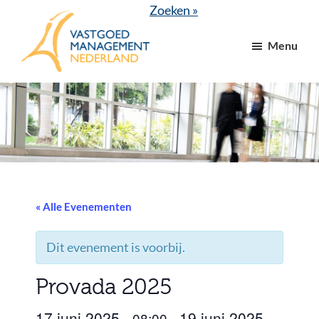
Door
Spring
Zoeken »
naar
naar
Menu
de
de
hoofd
voettekst
VGM
dé
inhoud
NL
branchevereniging
voor
vastgoed-
en
VvE
managers
« Alle Evenementen
Dit evenement is voorbij.
Provada 2025
17 juni 2025
19 juni 2025
08:00