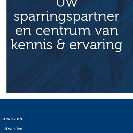
Uw
v
sparringspartner
i
g
en centrum van
a
t
kennis & ervaring
i
e
Footer
LID WORDEN
Lid worden