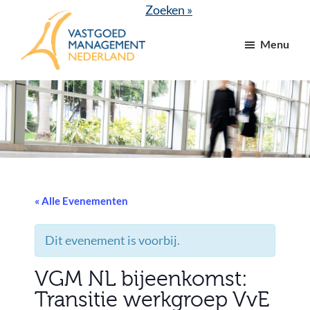
Door
Spring
Zoeken »
naar
naar
Menu
de
de
hoofd
voettekst
VGM
dé
inhoud
NL
branchevereniging
voor
vastgoed-
en
VvE
managers
« Alle Evenementen
Dit evenement is voorbij.
VGM NL bijeenkomst:
Transitie werkgroep VvE