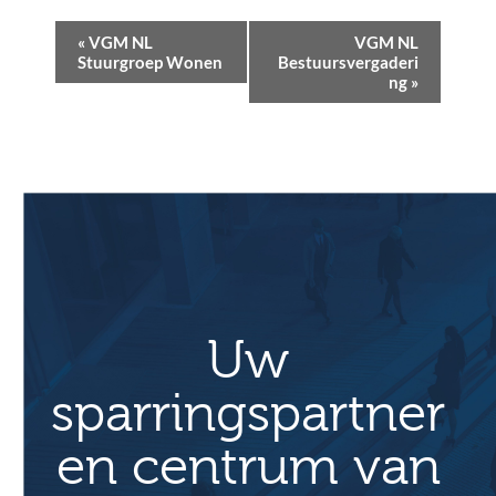
E
«
VGM NL
VGM NL
v
Stuurgroep Wonen
Bestuursvergaderi
ng
»
e
n
e
m
e
n
t
N
a
Uw
v
sparringspartner
i
g
en centrum van
a