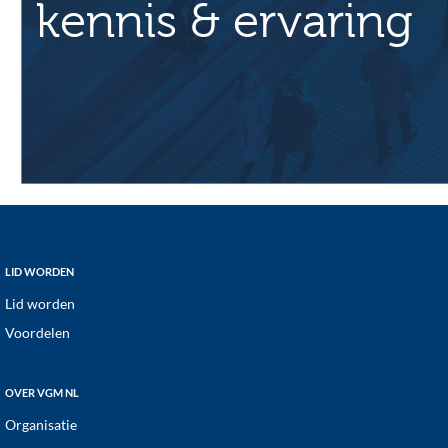
t
kennis & ervaring
i
e
Footer
LID WORDEN
Lid worden
Voordelen
OVER VGM NL
Organisatie