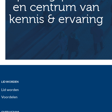
i
en centrum van
e
kennis & ervaring
Footer
LID WORDEN
Lid worden
Voordelen
OVER VGM NL