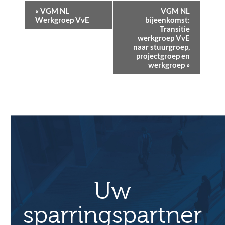
E
«
VGM NL
VGM NL
v
Werkgroep VvE
bijeenkomst:
Transitie
e
werkgroep VvE
naar stuurgroep,
n
projectgroep en
e
werkgroep
»
m
e
n
t
N
a
v
i
Uw
g
a
sparringspartner
t