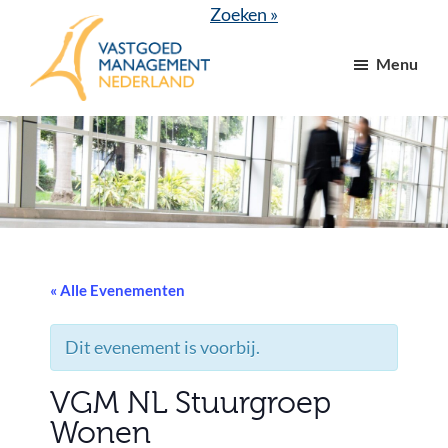
Door
Spring
Zoeken »
naar
naar
Menu
de
de
hoofd
voettekst
VGM
dé
inhoud
NL
branchevereniging
voor
vastgoed-
en
VvE
managers
« Alle Evenementen
Dit evenement is voorbij.
VGM NL Stuurgroep
Wonen