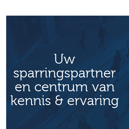
e
m
e
n
t
N
a
Uw
v
sparringspartner
i
g
en centrum van
a
t
kennis & ervaring
i
e