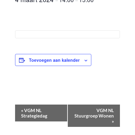
–
–
Toevoegen aan kalender
E
«
VGM NL
VGM NL
v
Strategiedag
Stuurgroep Wonen
»
e
n