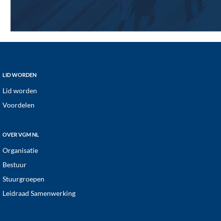
Footer
LID WORDEN
Lid worden
Voordelen
OVER VGM NL
Organisatie
Bestuur
Stuurgroepen
Leidraad Samenwerking