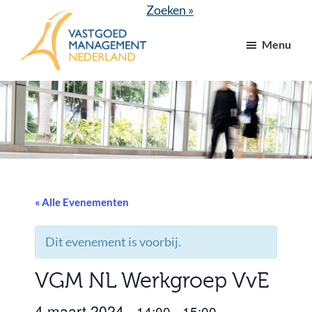
Door
Spring
Zoeken »
naar
naar
Menu
de
de
hoofd
voettekst
VGM
dé
inhoud
NL
branchevereniging
voor
vastgoed-
en
VvE
managers
« Alle Evenementen
Dit evenement is voorbij.
VGM NL Werkgroep VvE
4 maart 2024
14:00
15:00