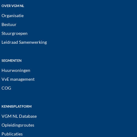
OVER VGM NL
Organisatie
Bestuur
Stuurgroepen
Leidraad Samenwerking
SEGMENTEN
Huurwoningen
VvE management
COG
KENNISPLATFORM
VGM NL Database
Opleidingsroutes
Publicaties