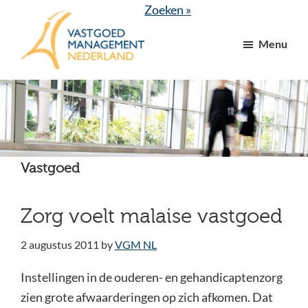
Door
Spring
Zoeken »
naar
naar
Menu
de
de
hoofd
voettekst
VGM
dé
inhoud
NL
branchevereniging
voor
vastgoed-
en
Vastgoed
VvE
managers
Zorg voelt malaise vastgoed
2 augustus 2011
by
VGM NL
Instellingen in de ouderen- en gehandicaptenzorg
zien grote afwaarderingen op zich afkomen. Dat