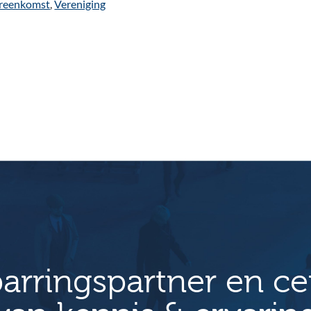
reenkomst
,
Vereniging
arringspartner en c