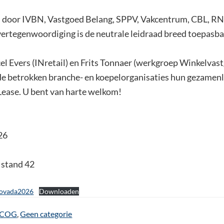
ld door IVBN, Vastgoed Belang, SPPV, Vakcentrum, CBL,
vertegenwoordiging is de neutrale leidraad breed toepasbaa
el Evers (INretail) en Frits Tonnaer (werkgroep Winkelva
de betrokken branche- en koepelorganisaties hun gezamenl
Lease. U bent van harte welkom!
26
, stand 42
rovada2026
Downloaden
COG
,
Geen categorie