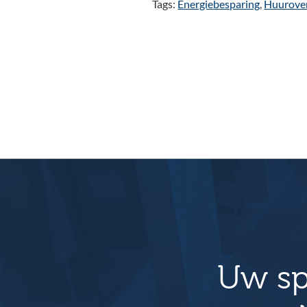
Tags:
Energiebesparing
,
Huurove
Uw sp