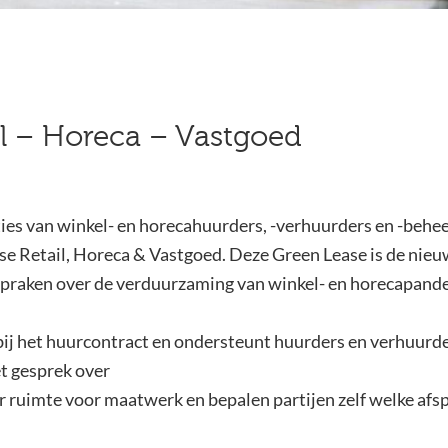
il – Horeca – Vastgoed
es van winkel- en horecahuurders, -verhuurders en -beh
se Retail, Horeca & Vastgoed. Deze Green Lease is de nie
fspraken over de verduurzaming van winkel- en horecapand
 bij het huurcontract en ondersteunt huurders en verhuurders
t gesprek over
r ruimte voor maatwerk en bepalen partijen zelf welke afs