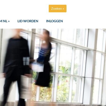
Zoeken »
M NL »
LID WORDEN
INLOGGEN