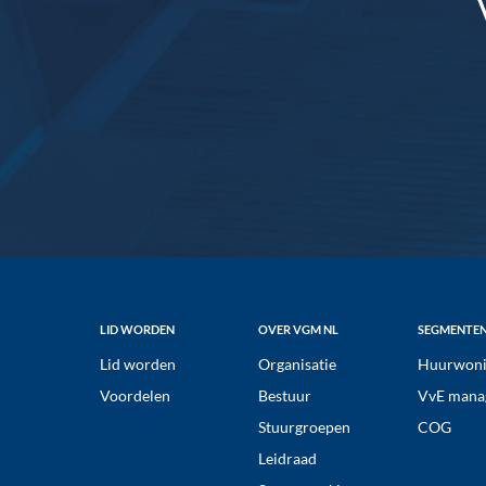
Footer
LID WORDEN
OVER VGM NL
SEGMENTE
Lid worden
Organisatie
Huurwoni
Voordelen
Bestuur
VvE mana
Stuurgroepen
COG
Leidraad