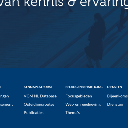
van kennis & ervarin
N
KENNISPLATFORM
BELANGENBEHARTIGING
DIENSTEN
ngen
VGM NL Database
Focusgebieden
Bijeenkoms
gement
Opleidingsroutes
Wet- en regelgeving
Diensten
Publicaties
Thema’s