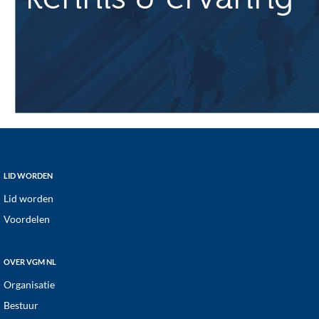
Footer
LID WORDEN
Lid worden
Voordelen
OVER VGM NL
Organisatie
Bestuur