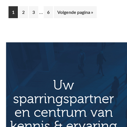
Interim
…
Pagina
Pagina
Pagina
Pagina
Ga
1
2
3
6
Volgende pagina »
pagina's
naar
zijn
weggelaten
Uw
sparringspartner
en centrum van
kennis & ervaring