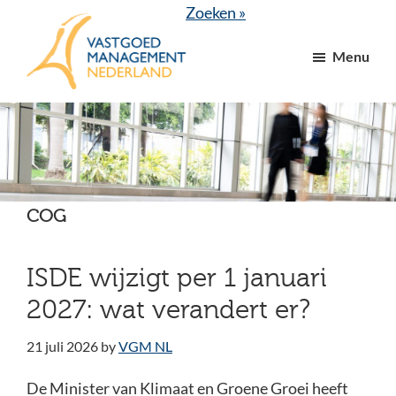
Door
Spring
Zoeken »
naar
naar
Menu
de
de
hoofd
voettekst
VGM
dé
inhoud
NL
branchevereniging
voor
vastgoed-
en
COG
VvE
managers
ISDE wijzigt per 1 januari
2027: wat verandert er?
21 juli 2026
by
VGM NL
De Minister van Klimaat en Groene Groei heeft