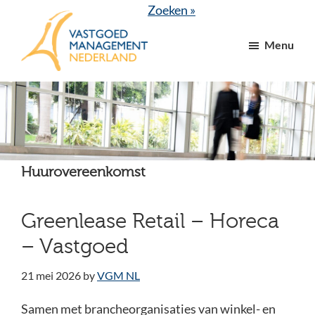
Door
Spring
Zoeken »
naar
naar
Menu
de
de
hoofd
voettekst
VGM
dé
inhoud
NL
branchevereniging
voor
vastgoed-
en
Huurovereenkomst
VvE
managers
Greenlease Retail – Horeca
– Vastgoed
21 mei 2026
by
VGM NL
Samen met brancheorganisaties van winkel- en