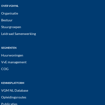
OVER VGM NL
Organisatie
Bestuur
Stuurgroepen
Leidraad Samenwerking
SEGMENTEN
Huurwoningen
VvE management
COG
KENNISPLATFORM
VGM NL Database
Opleidingsroutes
Publicaties