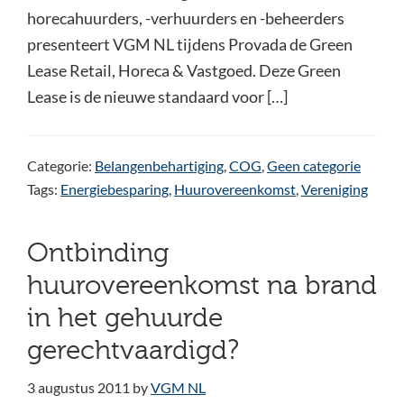
horecahuurders, -verhuurders en -beheerders
presenteert VGM NL tijdens Provada de Green
Lease Retail, Horeca & Vastgoed. Deze Green
Lease is de nieuwe standaard voor […]
Categorie:
Belangenbehartiging
,
COG
,
Geen categorie
Tags:
Energiebesparing
,
Huurovereenkomst
,
Vereniging
Ontbinding
huurovereenkomst na brand
in het gehuurde
gerechtvaardigd?
3 augustus 2011
by
VGM NL