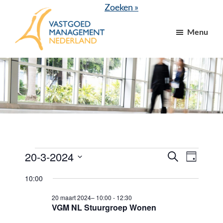
Door
Spring
Zoeken »
naar
naar
Menu
de
de
hoofd
voettekst
VGM
dé
inhoud
NL
branchevereniging
voor
vastgoed-
en
VvE
managers
Evenementen
20-3-2024
E
E
Z
D
o
v
v
a
S
in
e
10:00
g
e
k
e
e
20
e
n
20 maart 2024– 10:00
-
12:30
l
n
n
VGM NL Stuurgroep Wonen
maart
e
e
e