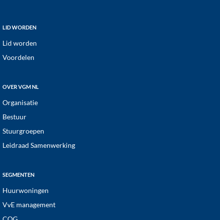
a
t
Footer
LID WORDEN
i
Lid worden
e
Voordelen
OVER VGM NL
Organisatie
Bestuur
Stuurgroepen
Leidraad Samenwerking
SEGMENTEN
Huurwoningen
VvE management
COG