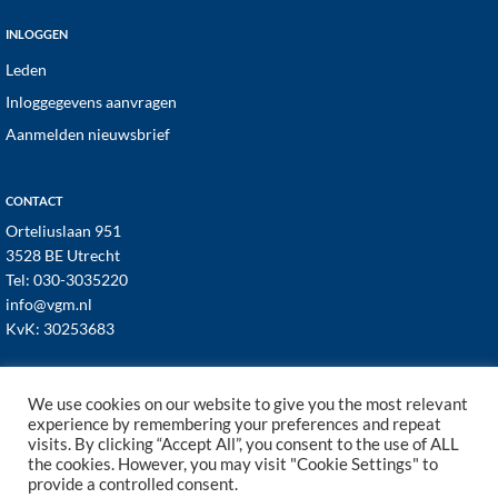
INLOGGEN
Leden
Inloggegevens aanvragen
Aanmelden nieuwsbrief
CONTACT
Orteliuslaan 951
3528 BE Utrecht
Tel:
030-3035220
info@vgm.nl
KvK: 30253683
We use cookies on our website to give you the most relevant
experience by remembering your preferences and repeat
visits. By clicking “Accept All”, you consent to the use of ALL
© 1998–2026 · VGM NL dé branchevereniging voor
the cookies. However, you may visit "Cookie Settings" to
vastgoed- en VvE managers ·
Cookies
·
Privacy
provide a controlled consent.