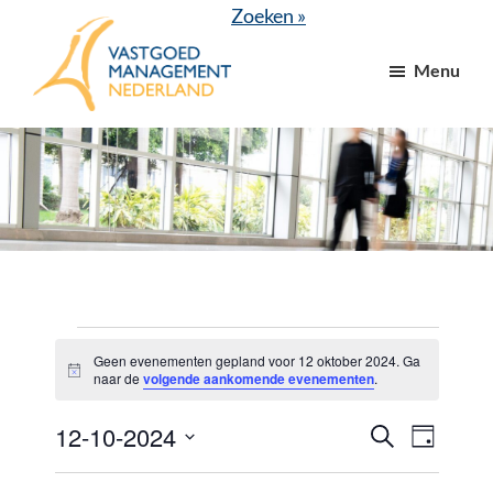
Door
Spring
Zoeken »
naar
naar
Menu
de
de
hoofd
voettekst
VGM
dé
inhoud
NL
branchevereniging
voor
vastgoed-
en
VvE
managers
Evenementen
Geen evenementen gepland voor 12 oktober 2024. Ga
B
in
naar de
volgende aankomende evenementen
.
e
r
12
12-10-2024
E
E
i
Z
D
c
o
oktober
v
v
h
a
S
e
t
g