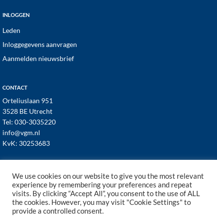
INLOGGEN
Leden
Inloggegevens aanvragen
Aanmelden nieuwsbrief
CONTACT
Orteliuslaan 951
3528 BE Utrecht
Tel:
030-3035220
info@vgm.nl
KvK: 30253683
We use cookies on our website to give you the most relevant
experience by remembering your preferences and repeat
visits. By clicking “Accept All”, you consent to the use of ALL
© 1998–2026 · VGM NL dé branchevereniging voor
the cookies. However, you may visit "Cookie Settings" to
vastgoed- en VvE managers ·
Cookies
·
Privacy
provide a controlled consent.