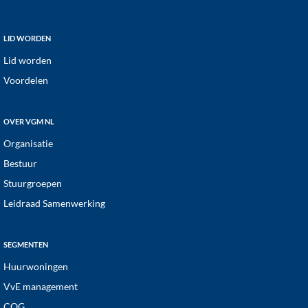
v
i
Footer
LID WORDEN
g
Lid worden
a
Voordelen
t
i
OVER VGM NL
e
Organisatie
Bestuur
Stuurgroepen
Leidraad Samenwerking
SEGMENTEN
Huurwoningen
VvE management
COG