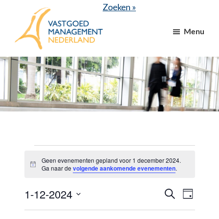
Door
Spring
Zoeken »
naar
naar
Menu
de
de
hoofd
voettekst
VGM
dé
inhoud
NL
branchevereniging
voor
vastgoed-
en
VvE
managers
Evenementen
Geen evenementen gepland voor 1 december 2024.
B
in
Ga naar de
volgende aankomende evenementen
.
e
r
1
1-12-2024
E
E
i
Z
D
c
o
december
v
v
h
a
S
e
t
g