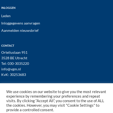
INLOGGEN
Leden
Inloggegevens aanvragen
Aanmelden nieuwsbrief
CONTACT
Orteliuslaan 951
3528 BE Utrecht
Tel:
030-3035220
info@vgm.nl
KvK: 30253683
We use cookies on our website to give you the most relevant
experience by remembering your preferences and repeat
visits. By clicking “Accept All”, you consent to the use of ALL
© 1998–2026 · VGM NL dé branchevereniging voor
the cookies. However, you may visit "Cookie Settings" to
vastgoed- en VvE managers ·
Cookies
·
Privacy
provide a controlled consent.