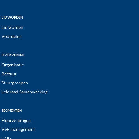
v
i
Footer
LID WORDEN
g
Lid worden
a
Voordelen
t
i
OVER VGM NL
e
Organisatie
Bestuur
Stuurgroepen
Leidraad Samenwerking
SEGMENTEN
Huurwoningen
VvE management
COG