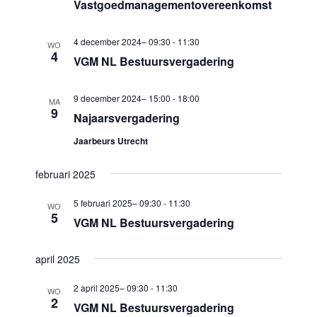
m
Vastgoedmanagementovereenkomst
c
m
e
t
e
n
4 december 2024– 09:30
-
11:30
WO
e
4
VGM NL Bestuursvergadering
n
t
e
w
t
r
9 december 2024– 15:00
-
18:00
e
MA
e
e
9
Najaarsvergadering
e
n
e
r
Jaarbeurs Utrecht
Z
n
g
d
o
februari 2025
a
a
e
v
5 februari 2025– 09:30
-
11:30
WO
t
5
k
e
VGM NL Bestuursvergadering
u
n
e
m
n
april 2025
n
.
a
e
2 april 2025– 09:30
-
11:30
WO
v
2
VGM NL Bestuursvergadering
n