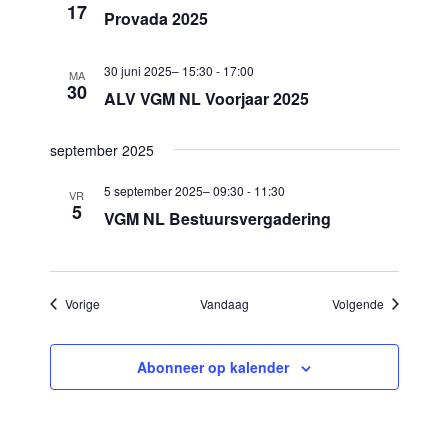
17
Provada 2025
a
t
30 juni 2025– 15:30
-
17:00
MA
i
30
ALV VGM NL Voorjaar 2025
e
september 2025
5 september 2025– 09:30
-
11:30
VR
5
VGM NL Bestuursvergadering
Evenementen
Evenement
Vorige
Vandaag
Volgende
Abonneer op kalender