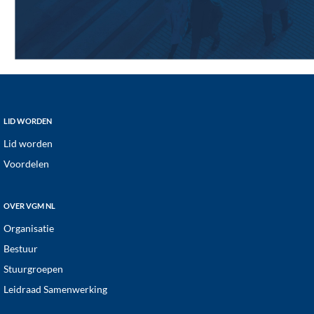
Footer
LID WORDEN
Lid worden
Voordelen
OVER VGM NL
Organisatie
Bestuur
Stuurgroepen
Leidraad Samenwerking