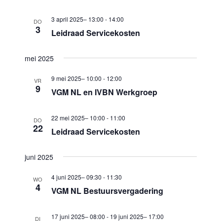
i
w
g
3 april 2025– 13:00
-
14:00
DO
e
3
a
Leidraad Servicekosten
e
t
i
r
mei 2025
e
g
9 mei 2025– 10:00
-
12:00
VR
9
e
VGM NL en IVBN Werkgroep
v
22 mei 2025– 10:00
-
11:00
DO
e
22
Leidraad Servicekosten
n
n
juni 2025
a
4 juni 2025– 09:30
-
11:30
WO
v
4
VGM NL Bestuursvergadering
i
g
17 juni 2025– 08:00
-
19 juni 2025– 17:00
DI