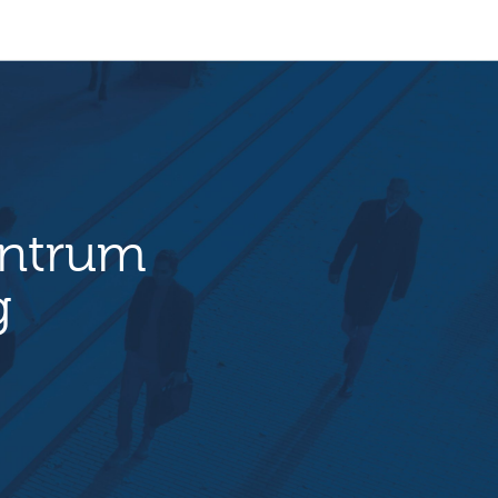
entrum
g