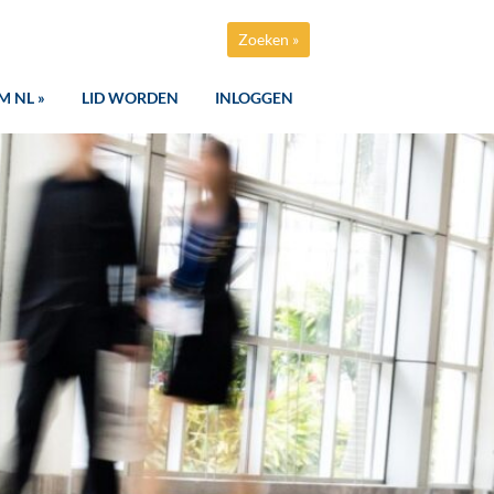
Zoeken »
M NL »
LID WORDEN
INLOGGEN