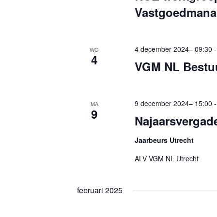
Vastgoedmana
n
v
e
e
m
n
4 december 2024– 09:30
WO
e
4
n
VGM NL Bestu
n
a
t
v
e
9 december 2024– 15:00
MA
i
n
9
Najaarsvergad
g
m
a
e
Jaarbeurs Utrecht
t
t
ALV VGM NL Utrecht
k
i
e
e
februari 2025
y
w