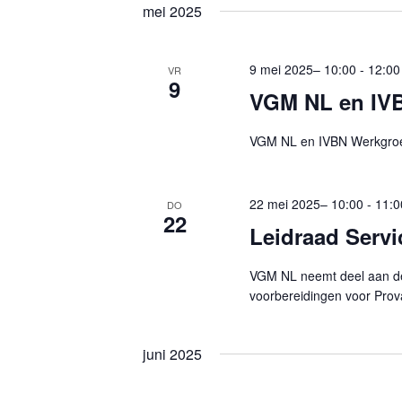
mei 2025
9 mei 2025– 10:00
-
12:00
VR
9
VGM NL en IV
VGM NL en IVBN Werkgroe
22 mei 2025– 10:00
-
11:0
DO
22
Leidraad Serv
VGM NL neemt deel aan de
voorbereidingen voor Prov
juni 2025