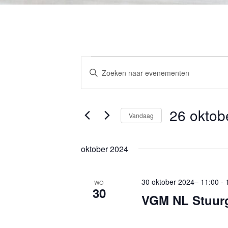
Evenementen
E
V
v
u
e
l
26 oktob
n
e
Vandaag
e
e
S
m
n
e
oktober 2024
k
e
l
e
n
e
30 oktober 2024– 11:00
-
WO
y
30
c
t
VGM NL Stuur
w
t
e
o
e
n