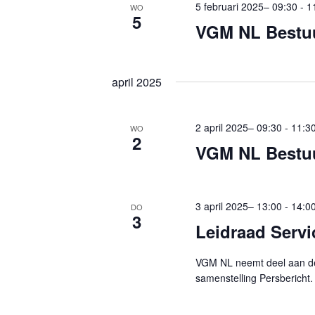
5 februari 2025– 09:30
-
1
o
WO
5
VGM NL Bestu
r
d
.
april 2025
2 april 2025– 09:30
-
11:3
WO
2
VGM NL Bestu
3 april 2025– 13:00
-
14:0
DO
3
Leidraad Serv
VGM NL neemt deel aan de
samenstelling Persbericht.