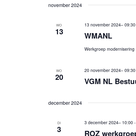
r
e
november 2024
Z
d
r
o
i
e
13 november 2024– 09:30
WO
e
n
13
e
WMANL
k
.
n
Z
e
d
Werkgroep modernisering 
o
n
a
e
t
e
20 november 2024– 09:30
WO
k
u
20
n
VGM NL Bestu
v
m
w
o
.
e
o
december 2024
e
r
r
E
3 december 2024– 10:00
DI
g
v
3
ROZ werkgroe
e
e