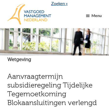
Door
Spring
Zoeken »
naar
naar
Menu
de
de
hoofd
voettekst
VGM
dé
inhoud
NL
branchevereniging
voor
vastgoed-
en
Wetgeving
VvE
managers
Aanvraagtermijn
subsidieregeling Tijdelijke
Tegemoetkoming
Blokaansluitingen verlengd