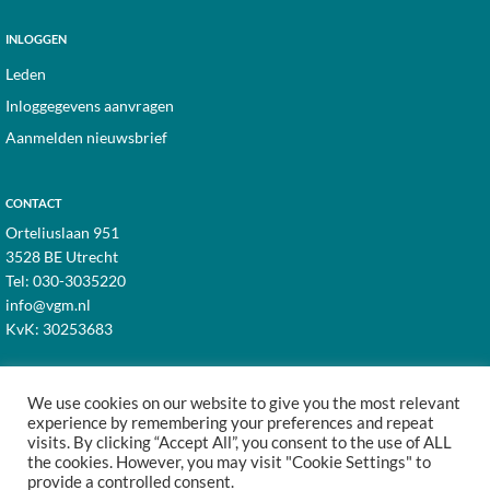
INLOGGEN
Leden
Inloggegevens aanvragen
Aanmelden nieuwsbrief
CONTACT
Orteliuslaan 951
3528 BE Utrecht
Tel:
030-3035220
info@vgm.nl
KvK: 30253683
We use cookies on our website to give you the most relevant
experience by remembering your preferences and repeat
visits. By clicking “Accept All”, you consent to the use of ALL
© 1998–2026 · VGM NL dé branchevereniging voor
the cookies. However, you may visit "Cookie Settings" to
vastgoed- en VvE managers ·
Cookies
·
Privacy
provide a controlled consent.