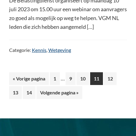
De Belastingdienst organiseert op maandag 10
juli 2023 om 15.00 uur een webinar om aanvragers
zo goed als mogelijk op weg te helpen. VGM NL
leden die zich hebben aangemeld […]
Categorie:
Kennis
,
Wetgeving
Interim
…
Ga
Pagina
Pagina
Pagina
Pagina
Pagina
«
Vorige pagina
1
9
10
11
12
pagina's
naar
Pagina
Pagina
Ga
13
14
Volgende pagina »
zijn
naar
weggelaten