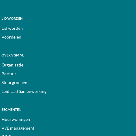
Footer
LID WORDEN
Lid worden
Voordelen
OVER VGM NL
Organisatie
Bestuur
Stuurgroepen
Leidraad Samenwerking
SEGMENTEN
Huurwoningen
VvE management