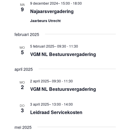
i
9 december 2024– 15:00
-
18:00
MA
w
9
g
Najaarsvergadering
e
a
Jaarbeurs Utrecht
e
t
i
r
februari 2025
e
g
5 februari 2025– 09:30
-
11:30
WO
5
e
VGM NL Bestuursvergadering
v
april 2025
e
n
2 april 2025– 09:30
-
11:30
WO
2
VGM NL Bestuursvergadering
n
a
3 april 2025– 13:00
-
14:00
DO
v
3
Leidraad Servicekosten
i
g
mei 2025