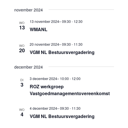
m
c
m
e
november 2024
t
e
n
e
13 november 2024– 09:30
-
12:30
WO
n
t
13
e
WMANL
w
t
r
e
e
e
20 november 2024– 09:30
-
11:30
WO
e
20
VGM NL Bestuursvergadering
n
e
r
Z
n
g
december 2024
d
o
a
a
3 december 2024– 10:00
-
12:00
e
DI
v
3
t
ROZ werkgroep
k
e
Vastgoedmanagementovereenkomst
u
n
e
m
n
n
4 december 2024– 09:30
-
11:30
WO
.
a
4
VGM NL Bestuursvergadering
e
v
n