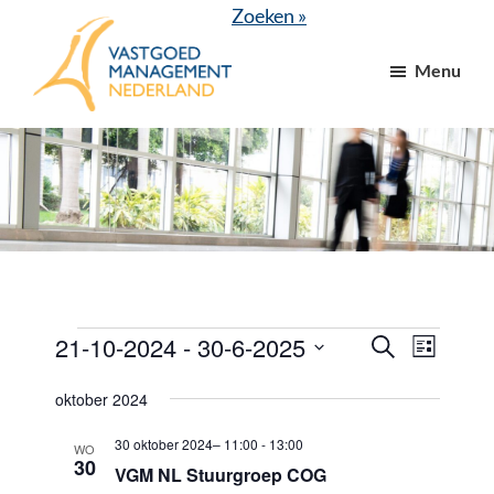
Door
Spring
Zoeken »
naar
naar
Menu
de
de
hoofd
voettekst
VGM
dé
inhoud
NL
branchevereniging
voor
vastgoed-
en
VvE
managers
Evenementen
21-10-2024
 - 
30-6-2025
E
E
Z
L
o
v
v
i
S
e
j
oktober 2024
e
k
e
e
s
e
n
t
l
30 oktober 2024– 11:00
-
13:00
n
n
WO
30
e
VGM NL Stuurgroep COG
e
e