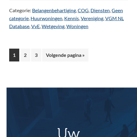
Categorie:
Belangenbehartiging
,
COG
,
Diensten
,
Geen
categorie
,
Huurwoningen
,
Kennis
,
Vereniging
,
VGM NL
Database
,
VvE
,
Wetgeving
,
Woningen
Pagina
Pagina
Pagina
Ga
1
2
3
Volgende pagina »
naar
Uw