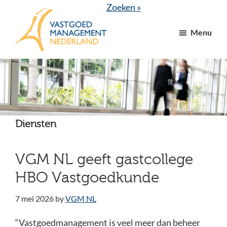
Door
Spring
Zoeken »
naar
naar
Menu
de
de
hoofd
voettekst
VGM
dé
inhoud
NL
branchevereniging
voor
vastgoed-
en
Diensten
VvE
managers
VGM NL geeft gastcollege
HBO Vastgoedkunde
7 mei 2026
by
VGM NL
“Vastgoedmanagement is veel meer dan beheer