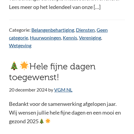
Lees meer op het ledendeel van onze […]
Categorie:
Belangenbehartiging
,
Diensten
,
Geen
categorie
,
Huurwoningen
,
Kennis
,
Vereniging
,
Wetgeving
Hele fijne dagen
toegewenst!
20 december 2024
by
VGM NL
Bedankt voor de samenwerking afgelopen jaar.
Wij wensen jullie hele fijne dagen en een mooi en
gezond 2025